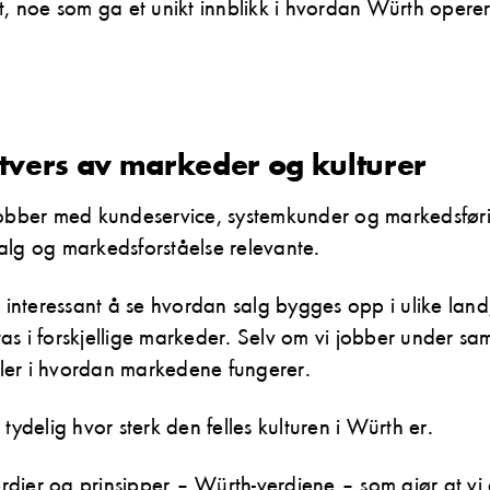
t, noe som ga et unikt innblikk i hvordan Würth operere
tvers av markeder og kulturer
jobber med kundeservice, systemkunder og markedsføri
alg og markedsforståelse relevante.
g interessant å se hvordan salg bygges opp i ulike land
s i forskjellige markeder. Selv om vi jobber under sa
eller i hvordan markedene fungerer.
tydelig hvor sterk den felles kulturen i Würth er.
verdier og prinsipper – Würth-verdiene – som gjør at vi 