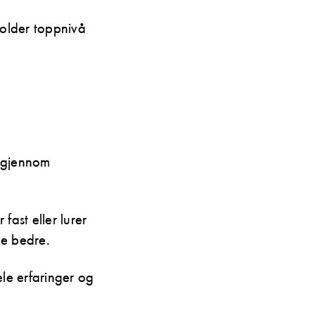
 holder toppnivå
s gjennom
fast eller lurer
ne bedre.
ele erfaringer og