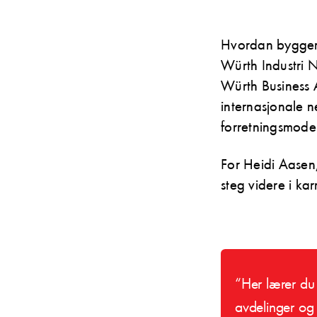
Hvordan bygger 
Würth Industri 
Würth Business A
internasjonale n
forretningsmodel
For Heidi Aasen, 
steg videre i ka
“Her lærer du
avdelinger og