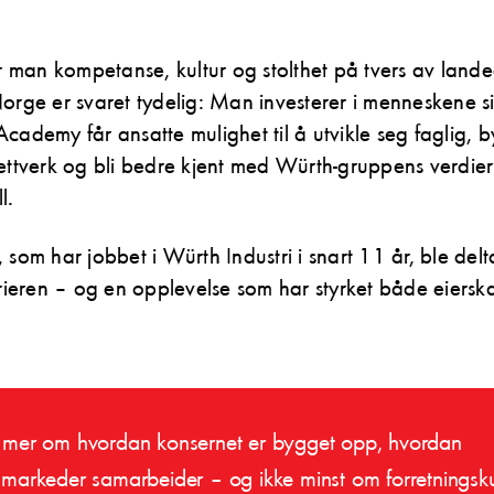
man kompetanse, kultur og stolthet på tvers av lande
Norge er svaret tydelig: Man investerer i menneskene 
cademy får ansatte mulighet til å utvikle seg faglig, 
ettverk og bli bedre kjent med Würth-gruppens verdie
l.
som har jobbet i Würth Industri i snart 11 år, ble delta
rrieren – og en opplevelse som har styrket både eierska
 mer om hvordan konsernet er bygget opp, hvordan
 markeder samarbeider – og ikke minst om forretningsku