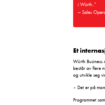
i Würth..”
— Sales Opera
Et interna
Würth Business 
består av flere 
og utvikle seg vi
– Det er på man
Programmet saml