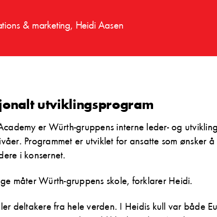
tions & marketing, Heidi Aasen
sjonalt utviklingsprogram
Academy er Würth-gruppens interne leder- og utvikli
nivåer. Programmet er utviklet for ansatte som ønsker å
dere i konsernet.
ge måter Würth-gruppens skole, forklarer Heidi.
er deltakere fra hele verden. I Heidis kull var både 