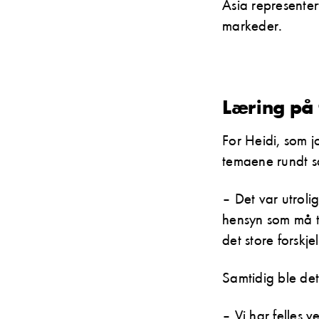
Asia representer
markeder.
Læring på 
For Heidi, som 
temaene rundt s
– Det var utroli
hensyn som må ta
det store forskj
Samtidig ble det 
– Vi har felles 