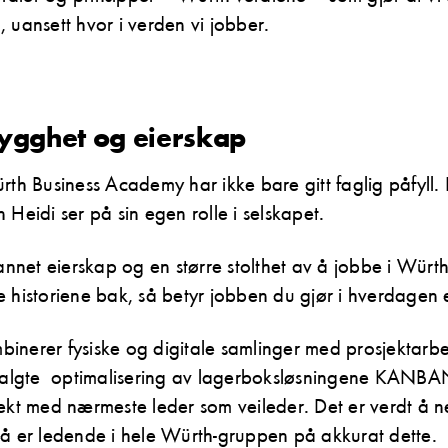
 uansett hvor i verden vi jobber.
trygghet og eierskap
rth Business Academy har ikke bare gitt faglig påfyll
 Heidi ser på sin egen rolle i selskapet.
 annet eierskap og en større stolthet av å jobbe i Würt
e historiene bak, så betyr jobben du gjør i hverdagen
inerer fysiske og digitale samlinger med prosjektarb
 valgte optimalisering av lagerboksløsningene KANBAN
jekt med nærmeste leder som veileder. Det er verdt å
nå er ledende i hele Würth-gruppen på akkurat dette.