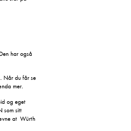
. Den har også
h. Når du får se
 enda mer.
eid og eget
 som sitt
 nevne at Würth