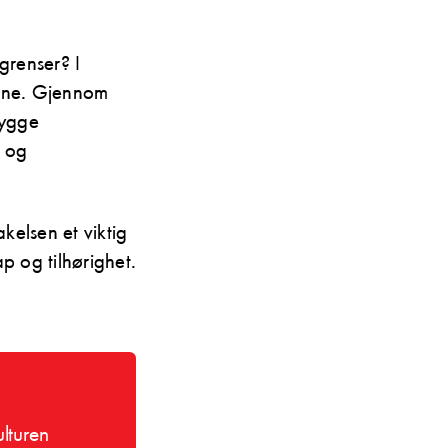
grenser? I
sine. Gjennom
bygge
r og
kelsen et viktig
p og tilhørighet.
lturen