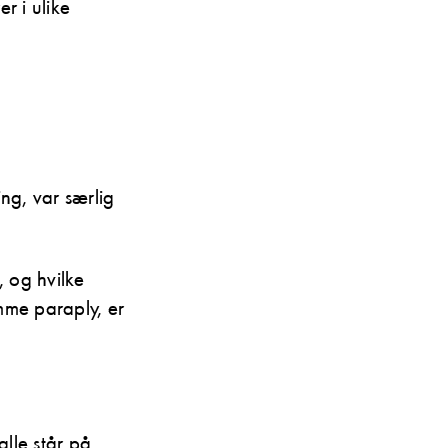
r i ulike
ng, var særlig
, og hvilke
mme paraply, er
alle står på